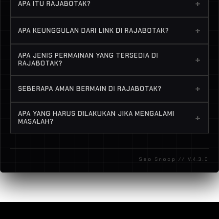
+
APA ITU RAJABOTAK?
RAJABOTAK adalah link situs toto slot gacor online
+
APA KEUNGGULAN DARI LINK DI RAJABOTAK?
server Thailand resmi yang mudah dimainkan hari
ini.
RAJABOTAK Link memberikan akses cepat ke
APA JENIS PERMAINAN YANG TERSEDIA DI
+
permainan slot yang gacor, meningkatkan peluang
RAJABOTAK?
menang Anda dengan pengalaman bermain yang
RAJABOTAK menawarkan berbagai permainan slot
seru!
+
SEBERAPA AMAN BERMAIN DI RAJABOTAK?
dengan tema menarik dan fitur bonus yang
membuat setiap putaran semakin mengasyikkan!
RAJABOTAK mengutamakan keamanan! Dengan
APA YANG HARUS DILAKUKAN JIKA MENGALAMI
+
teknologi enkripsi modern, data dan transaksi Anda
MASALAH?
dilindungi, memastikan pengalaman bermain yang
Tim layanan pelanggan RAJABOTAK siap
nyaman.
membantu Anda 24/7 melalui live chat atau email.
Seo Snoop // V.4.3.0
RAJABOTAK berkomitmen untuk memberikan
solusi cepat untuk semua pertanyaan Anda.