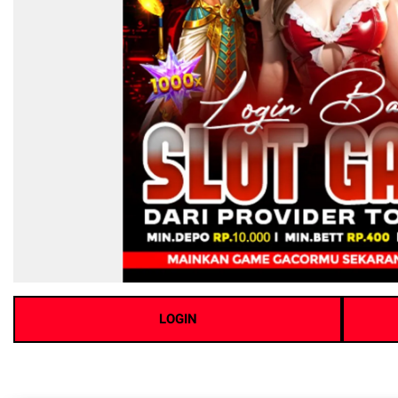
LOGIN