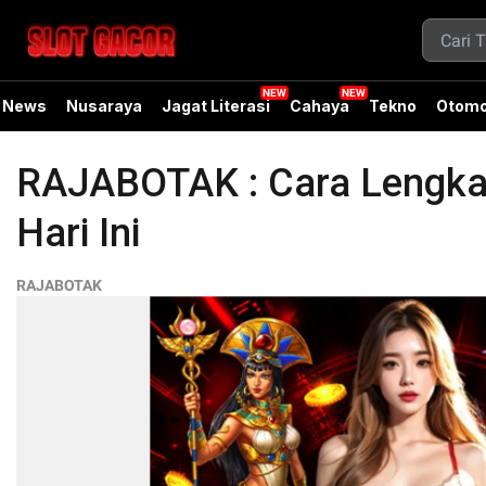
News
Nusaraya
Jagat Literasi
Cahaya
Tekno
Otomo
RAJABOTAK : Cara Lengka
Hari Ini
RAJABOTAK