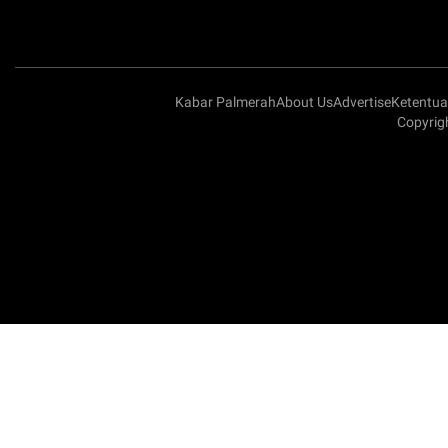
Kabar Palmerah
About Us
Advertise
Ketentu
Copyrig